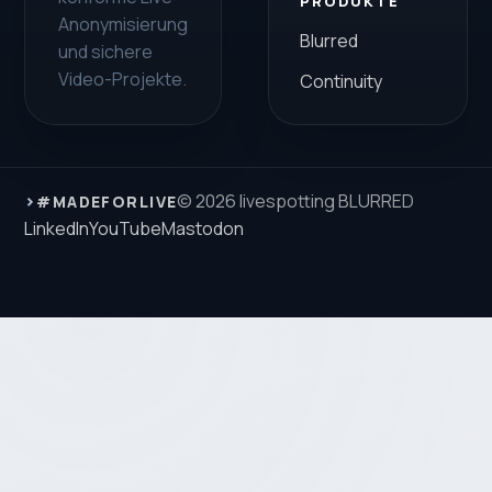
PRODUKTE
Anonymisierung
Blurred
und sichere
Video-Projekte.
Continuity
›
© 2026 livespotting BLURRED
#MADEFORLIVE
LinkedIn
YouTube
Mastodon