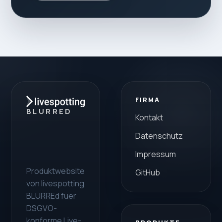
FIRMA
BLURRED
Kontakt
Datenschutz
Impressum
Produktwebsite
GitHub
von livespotting
BLURREd fuer
DSGVO-
konforme Live-