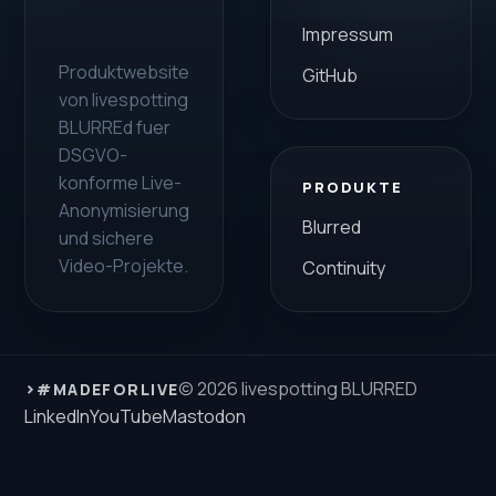
Impressum
Produktwebsite
GitHub
von livespotting
BLURREd fuer
DSGVO-
konforme Live-
PRODUKTE
Anonymisierung
Blurred
und sichere
Video-Projekte.
Continuity
›
© 2026 livespotting BLURRED
#MADEFORLIVE
LinkedIn
YouTube
Mastodon