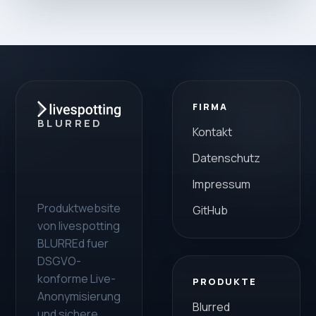
FIRMA
BLURRED
Kontakt
Datenschutz
Impressum
Produktwebsite
GitHub
von livespotting
BLURREd fuer
DSGVO-
konforme Live-
PRODUKTE
Anonymisierung
Blurred
und sichere