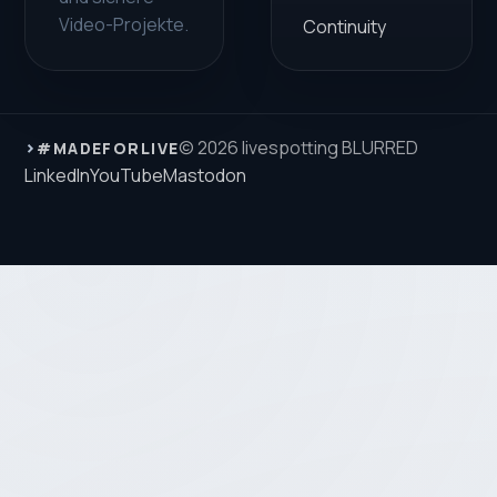
Video-Projekte.
Continuity
›
© 2026 livespotting BLURRED
#MADEFORLIVE
LinkedIn
YouTube
Mastodon