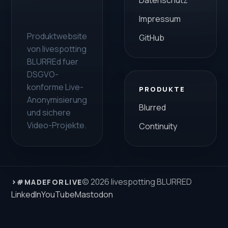
Datenschutz
Impressum
Produktwebsite
GitHub
von livespotting
BLURREd fuer
DSGVO-
konforme Live-
PRODUKTE
Anonymisierung
Blurred
und sichere
Video-Projekte.
Continuity
›
© 2026 livespotting BLURRED
#MADEFORLIVE
LinkedIn
YouTube
Mastodon